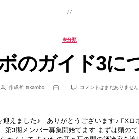
る
理
由
が
全
カ
て
未分類
テ
詰
ゴ
ま
ロボのガイド3に
リ
っ
ー
て
ま
す
FX
作成者:
takarobo
コメントはまだありません
投
投
へ
ロ
稿
稿
の
ボ
者
日
の
ガ
を迎えました♪ ありがとうございます♪ FXロ
イ
 第3期メンバー募集開始てます まずは頭の
ド