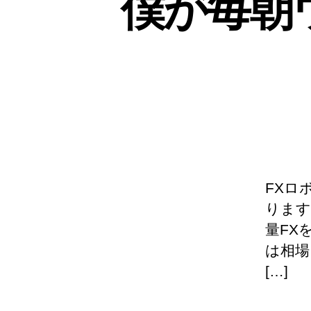
僕が毎朝
FXロ
ります
量FX
は相場
[…]