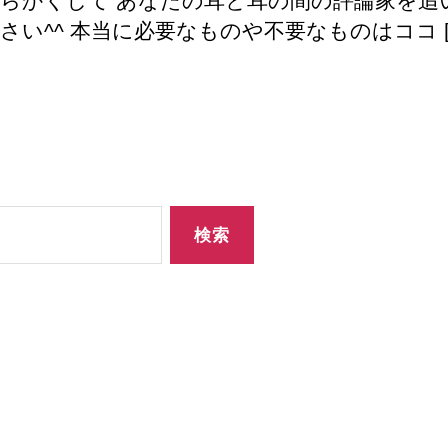
らかくして あなたの耳と耳の間の評論家を追
3
に
さい^^ 本当に必要なものや不要なものはココ [
つ
い
て
へ
の