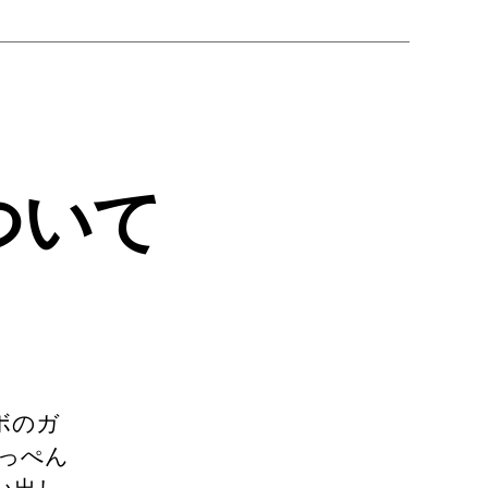
ついて
ボのガ
てっぺん