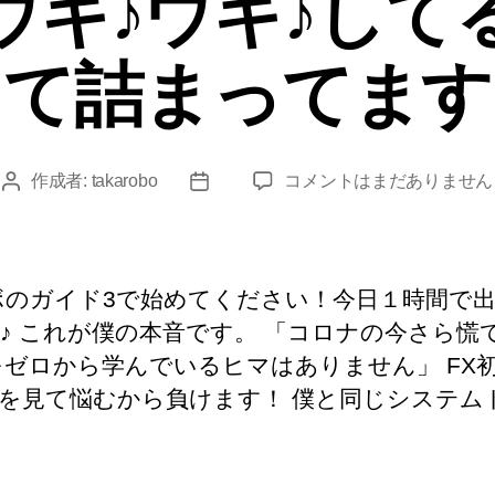
ウキ♪ウキ♪して
ー
て詰まってます
僕
作成者:
takarobo
コメントはまだありません
投
投
が
稿
稿
毎
者
日
朝
ウ
ボのガイド3で始めてください！今日１時間で
キ
♪ これが僕の本音です。 「コロナの今さら慌
♪
をゼロから学んでいるヒマはありません」 FX
ウ
キ
を見て悩むから負けます！ 僕と同じシステム
♪
し
て